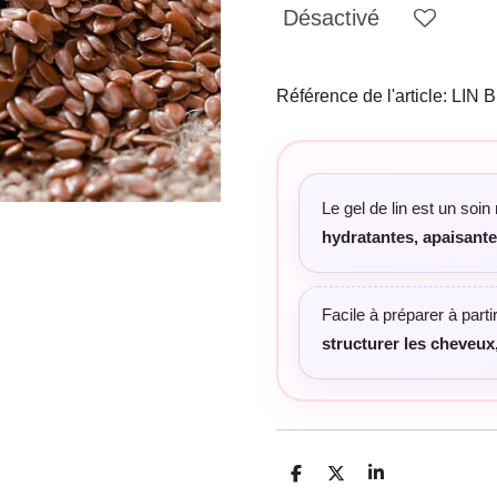
Désactivé
Référence de l'article:
LIN B
Le gel de lin est un soi
hydratantes, apaisantes
Facile à préparer à partir
structurer les cheveux,
P
P
P