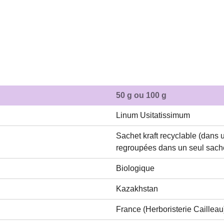
50 g ou 100 g
Linum Usitatissimum
Sachet kraft recyclable (dans
regroupées dans un seul sachet
Biologique
Kazakhstan
France (Herboristerie Cailleau