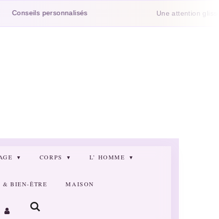
eils personnalisés
Une attention glissée dans 
SAGE
CORPS
L’ HOMME
& BIEN-ÊTRE
MAISON