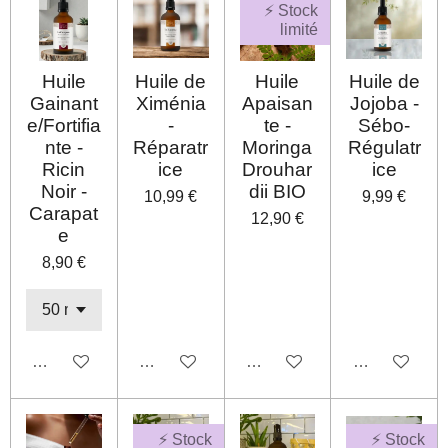
⚡ Stock
limité
Huile
Huile de
Huile
Huile de
Gainant
Ximénia
Apaisan
Jojoba -
e/Fortifia
-
te -
Sébo-
nte -
Réparatr
Moringa
Régulatr
Ricin
ice
Drouhar
ice
Noir -
dii BIO
10,99 €
9,99 €
Carapat
12,90 €
e
8,90 €
Désactivé
Désactivé
Désactivé
Désactivé
⚡ Stock
⚡ Stock