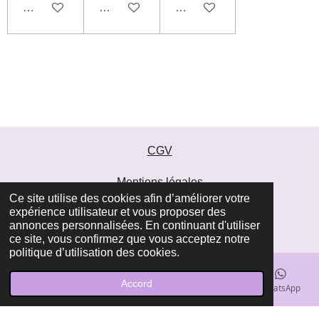
Désactivé
Désactivé
Désactivé
CGV
Mentions légales
Ce site utilise des cookies afin d’améliorer votre
© 2022 Henné Beauté au Naturel
expérience utilisateur et vous proposer des
info@hennebeauteaunaturel.com
annonces personnalisées. En continuant d'utiliser
ce site, vous confirmez que vous acceptez notre
politique d’utilisation des cookies.
Créé avec
❤
"Tous droits réservés"
Accord
E-mail
Téléphone
Carte
Facebook
WhatsApp