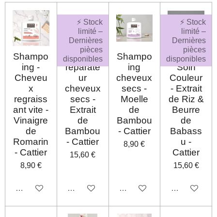
⚡ Stock
⚡ Stock
limité –
limité –
Dernières
Dernières
pièces
pièces
Shampo
Masque
Shampo
Masque
disponibles
disponibles
ing -
réparate
ing
Soin
Cheveu
ur
cheveux
Couleur
x
cheveux
secs -
- Extrait
regraiss
secs -
Moelle
de Riz &
ant vite -
Extrait
de
Beurre
Vinaigre
de
Bambou
de
de
Bambou
- Cattier
Babass
Romarin
- Cattier
u -
8,90 €
- Cattier
Cattier
15,60 €
8,90 €
15,60 €
Désactivé
Désactivé
Désactivé
Désactivé