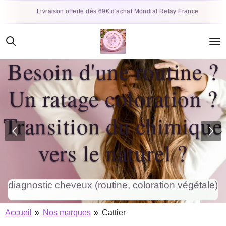
Passer
Livraison offerte dès 69€ d'achat Mondial Relay France
au
contenu
principal
Besoin d'une routine ?
Un ratage coloration ?
Transition du chimique
vers le naturel ?
diagnostic cheveux (routine, coloration végétale)
Accueil
»
Nos marques
»
Cattier