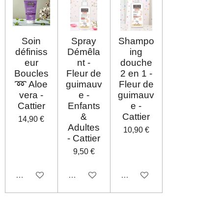
Soin
Spray
Shampo
définiss
Démêla
ing
eur
nt -
douche
Boucles
Fleur de
2 en 1 -
➿ Aloe
guimauv
Fleur de
vera -
e -
guimauv
Cattier
Enfants
e -
&
Cattier
14,90 €
Adultes
10,90 €
- Cattier
9,50 €
Désactivé
Désactivé
Désactivé