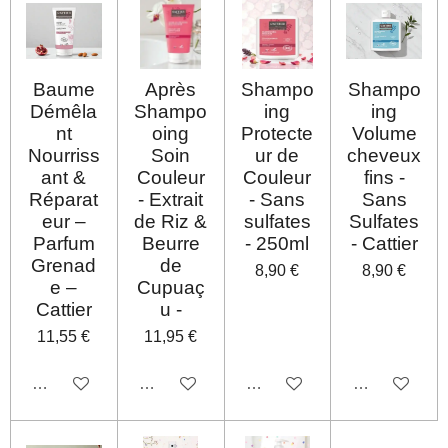
Baume
Après
Shampo
Shampo
Démêla
Shampo
ing
ing
nt
oing
Protecte
Volume
Nourriss
Soin
ur de
cheveux
ant &
Couleur
Couleur
fins -
Réparat
- Extrait
- Sans
Sans
eur –
de Riz &
sulfates
Sulfates
Parfum
Beurre
- 250ml
- Cattier
Grenad
de
8,90 €
8,90 €
e –
Cupuaç
Cattier
u -
11,55 €
11,95 €
Désactivé
Désactivé
Désactivé
Désactivé