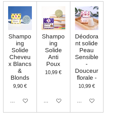
Shampo
Shampo
Déodora
ing
ing
nt solide
Solide
Solide
Peau
Cheveu
Anti
Sensible
x Blancs
Poux
-
&
Douceur
10,99 €
Blonds
florale -
9,90 €
10,99 €
Désactivé
Désactivé
Désactivé