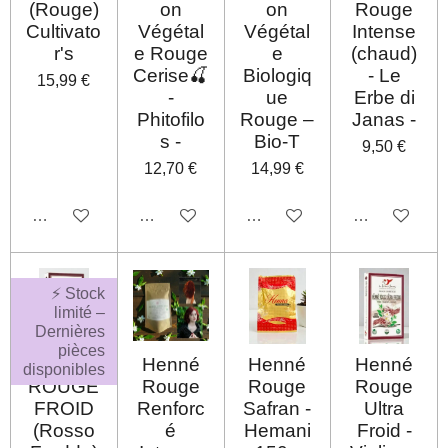
(Rouge)
on
on
Rouge
Cultivato
Végétal
Végétal
Intense
r's
e Rouge
e
(chaud)
Cerise🍒
Biologiq
- Le
15,99 €
-
ue
Erbe di
Phitofilo
Rouge –
Janas -
s -
Bio-T
9,50 €
12,70 €
14,99 €
Désactivé
Désactivé
Désactivé
Désactivé
⚡ Stock
limité –
Dernières
pièces
HENNÉ
Henné
Henné
Henné
disponibles
ROUGE
Rouge
Rouge
Rouge
FROID
Renforc
Safran -
Ultra
(Rosso
é
Hemani
Froid -