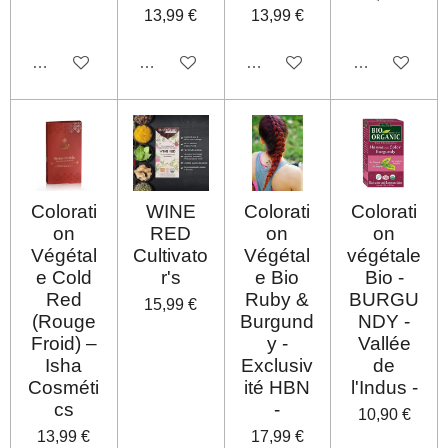
13,99 €
13,99 €
Désactivé
Désactivé
Désactivé
Désactivé
Colorati
WINE
Colorati
Colorati
on
RED
on
on
Végétal
Cultivato
Végétal
végétale
e Cold
r's
e Bio
Bio -
Red
Ruby &
BURGU
15,99 €
(Rouge
Burgund
NDY -
Froid) –
y -
Vallée
Isha
Exclusiv
de
Cosméti
ité HBN
l'Indus -
cs
-
10,90 €
13,99 €
17,99 €