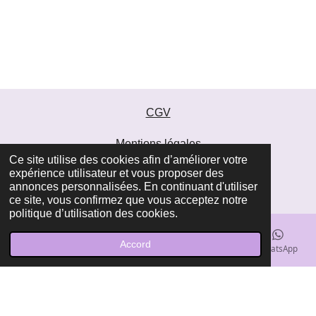
CGV
Mentions légales
Ce site utilise des cookies afin d’améliorer votre
© 2022 Henné Beauté au Naturel
expérience utilisateur et vous proposer des
info@hennebeauteaunaturel.com
annonces personnalisées. En continuant d'utiliser
ce site, vous confirmez que vous acceptez notre
politique d’utilisation des cookies.
Créé avec
❤
"Tous droits réservés"
Accord
E-mail
Téléphone
Carte
Facebook
WhatsApp