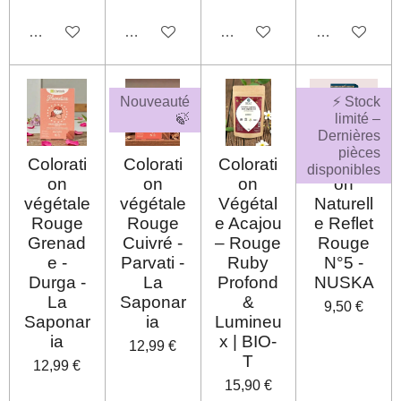
Désactivé
Désactivé
Désactivé
Désactivé
Nouveauté
⚡ Stock
🍃
limité –
Dernières
pièces
Colorati
Colorati
Colorati
Colorati
disponibles
on
on
on
on
végétale
végétale
Végétal
Naturell
Rouge
Rouge
e Acajou
e Reflet
Grenad
Cuivré -
– Rouge
Rouge
e -
Parvati -
Ruby
N°5 -
Durga -
La
Profond
NUSKA
La
Saponar
&
9,50 €
Saponar
ia
Lumineu
ia
x | BIO-
12,99 €
T
12,99 €
15,90 €