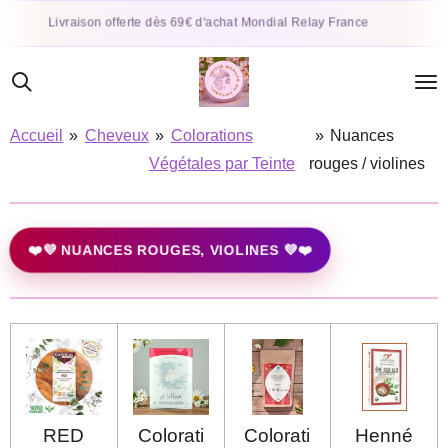
Passer
R
Livraison offerte dès 69€ d'achat Mondial Relay France
au
contenu
principal
Accueil
»
Cheveux
»
Colorations
»
Nuances
Végétales par Teinte
rouges / violines
❤️💜 NUANCES ROUGES, VIOLINES 💜❤️
RED
Colorati
Colorati
Henné