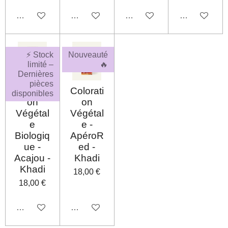
Désactivé
Désactivé
Désactivé
Désactivé
⚡ Stock
Nouveauté
limité –
🔥
Dernières
pièces
Colorati
Colorati
disponibles
on
on
Végétal
Végétal
e
e -
Biologiq
ApéroR
ue -
ed -
Acajou -
Khadi
Khadi
18,00 €
18,00 €
Désactivé
Désactivé