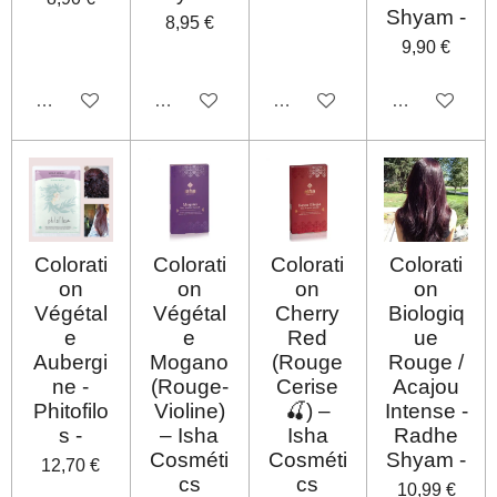
Shyam -
8,95 €
9,90 €
Désactivé
Désactivé
Désactivé
Désactivé
Colorati
Colorati
Colorati
Colorati
on
on
on
on
Végétal
Végétal
Cherry
Biologiq
e
e
Red
ue
Aubergi
Mogano
(Rouge
Rouge /
ne -
(Rouge-
Cerise
Acajou
Phitofilo
Violine)
🍒) –
Intense -
s -
– Isha
Isha
Radhe
Cosméti
Cosméti
Shyam -
12,70 €
cs
cs
10,99 €