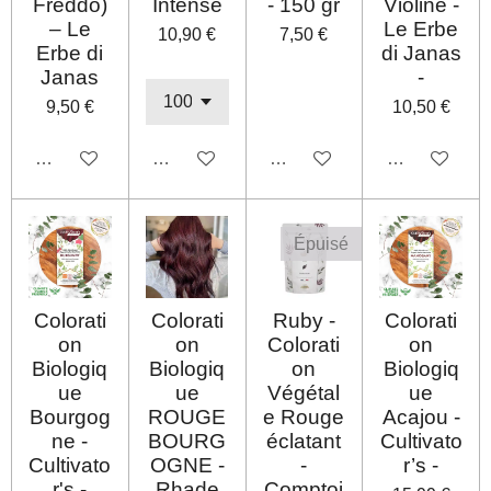
Freddo)
Intense
- 150 gr
Violine -
– Le
Le Erbe
10,90 €
7,50 €
Erbe di
di Janas
Janas
-
9,50 €
10,50 €
Désactivé
Désactivé
Désactivé
Désactivé
Épuisé
Colorati
Colorati
Ruby -
Colorati
on
on
Colorati
on
Biologiq
Biologiq
on
Biologiq
ue
ue
Végétal
ue
Bourgog
ROUGE
e Rouge
Acajou -
ne -
BOURG
éclatant
Cultivato
Cultivato
OGNE -
-
r’s -
r's -
Rhade
Comptoi