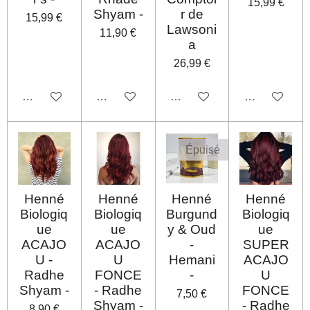
15,99 €
Shyam -
r de
15,99 €
Lawsoni
11,90 €
a
26,99 €
Désactivé
Désactivé
Désactivé
Désactivé
Épuisé
Henné
Henné
Henné
Henné
Biologiq
Biologiq
Burgund
Biologiq
ue
ue
y & Oud
ue
ACAJO
ACAJO
-
SUPER
U -
U
Hemani
ACAJO
Radhe
FONCE
-
U
Shyam -
- Radhe
FONCE
7,50 €
Shyam -
- Radhe
8,90 €