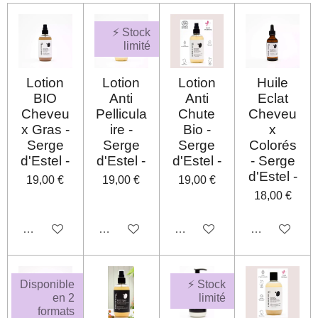
⚡ Stock
limité
Lotion
Lotion
Lotion
Huile
BIO
Anti
Anti
Eclat
Cheveu
Pellicula
Chute
Cheveu
x Gras -
ire -
Bio -
x
Serge
Serge
Serge
Colorés
d'Estel -
d'Estel -
d'Estel -
- Serge
d'Estel -
19,00 €
19,00 €
19,00 €
18,00 €
Désactivé
Désactivé
Désactivé
Désactivé
Disponible
⚡ Stock
en 2
limité
formats