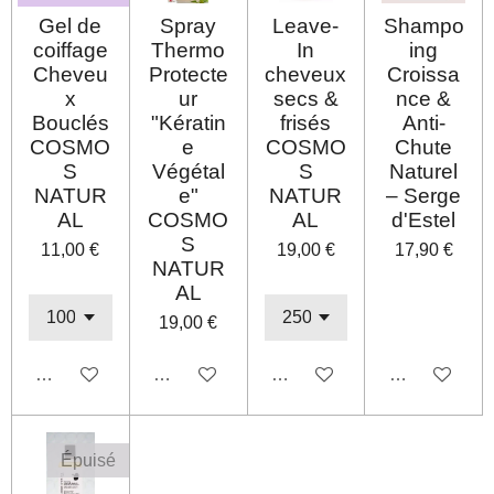
Gel de
Spray
Leave-
Shampo
coiffage
Thermo
In
ing
Cheveu
Protecte
cheveux
Croissa
x
ur
secs &
nce &
Bouclés
"Kératin
frisés
Anti-
COSMO
e
COSMO
Chute
S
Végétal
S
Naturel
NATUR
e"
NATUR
– Serge
AL
COSMO
AL
d'Estel
S
11,00 €
19,00 €
17,90 €
NATUR
AL
19,00 €
Désactivé
Désactivé
Désactivé
Désactivé
Épuisé