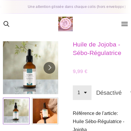
Passer
Une attention glissée dans chaque colis (hors enveloppe)
Co
au
contenu
principal
Huile de Jojoba -
Sébo-Régulatrice
9,99 €
Désactivé
Référence de l'article:
Huile Sébo-Régulatrice -
Jojoba