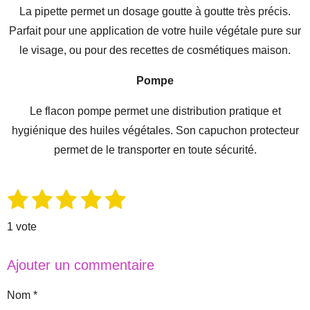
La pipette permet un dosage goutte à goutte très précis.
Parfait pour une application de votre huile végétale pure sur
le visage, ou pour des recettes de cosmétiques maison.
Pompe
Le flacon pompe permet une distribution pratique et
hygiénique des huiles végétales. Son capuchon protecteur
permet de le transporter en toute sécurité.
1
2
3
4
5
E
É
n
é
é
é
é
é
v
v
1 vote
o
a
t
t
t
t
t
y
l
e
o
o
o
o
o
Ajouter un commentaire
r
u
i
i
i
i
i
l
'
a
Nom *
é