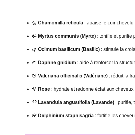
🌼
Chamomilla reticula
: apaise le cuir chevelu
🍃
Myrtus communis (Myrte)
: tonifie et purifi
🌿
Ocimum basilicum (Basilic)
: stimule la croi
🌱
Daphne gnidium
: aide à renforcer la structur
🌸
Valeriana officinalis (Valériane)
: réduit la f
🌹
Rose
: hydrate et redonne éclat aux cheveux 
💜
Lavandula angustifolia (Lavande)
: purifie,
🌺
Delphinium staphisagria
: fortifie les cheve