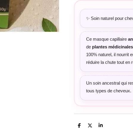
✨ Soin naturel pour chev
Ce masque capillaire
an
de
plantes médicinales
100% naturel, il nourrit e
réduire la chute tout en r
Un soin ancestral qui res
tous types de cheveux.
P
P
P
a
a
a