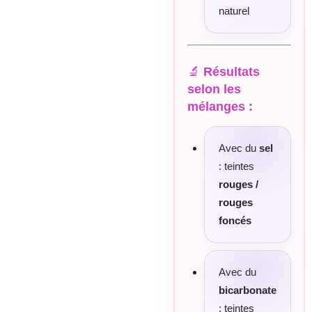
naturel
🔬
Résultats
selon les
mélanges :
Avec du
sel
: teintes
rouges /
rouges
foncés
Avec du
bicarbonate
: teintes