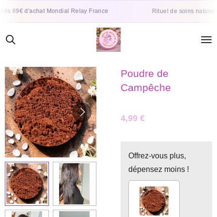
Passer
 d'achat Mondial Relay France
Rituel de soins naturels et végé
au
contenu
principal
Poudre de
Campêche
4,99 €
Offrez-vous plus,
dépensez moins !