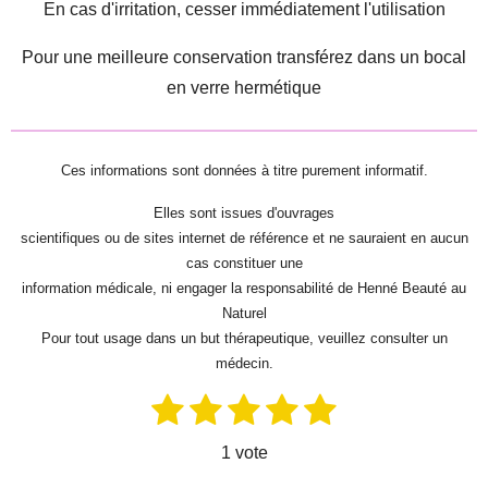
En cas d'irritation, cesser immédiatement l'utilisation
Pour une meilleure conservation transférez dans un bocal
en verre hermétique
Ces informations sont données à titre purement informatif.
Elles sont issues d'ouvrages
scientifiques ou de sites internet de référence et ne sauraient en aucun
cas constituer une
information médicale, ni engager la responsabilité de Henné Beauté au
Naturel
Pour tout usage dans un but thérapeutique, veuillez consulter un
médecin.
1
2
3
4
5
E
É
n
é
é
é
é
é
v
v
1 vote
o
a
t
t
t
t
t
y