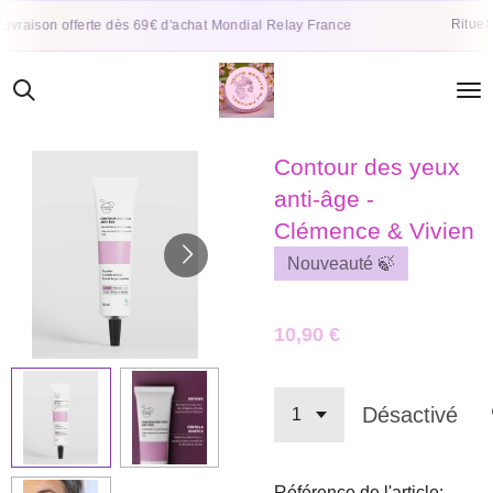
Passer
Rituel de soin
on offerte dès 69€ d'achat Mondial Relay France
au
contenu
principal
Contour des yeux
anti-âge -
Clémence & Vivien
Nouveauté 🍃
10,90 €
Désactivé
Référence de l'article: