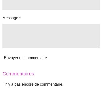
:
i
o
0
n
é
Message *
t
o
i
l
e
Envoyer un commentaire
Commentaires
Il n'y a pas encore de commentaire.