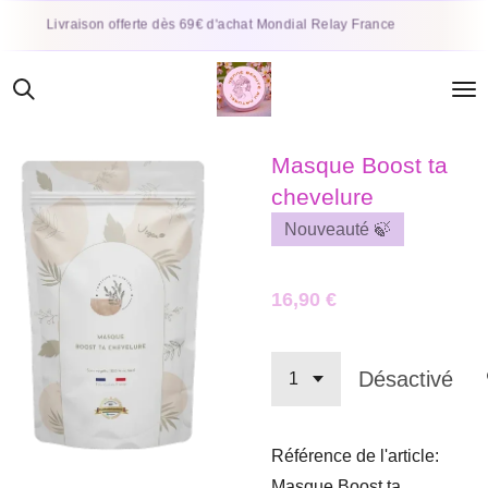
Passer
Rit
Livraison offerte dès 69€ d'achat Mondial Relay France
au
contenu
principal
Masque Boost ta
chevelure
Nouveauté 🍃
16,90 €
Désactivé
Référence de l'article:
Masque Boost ta