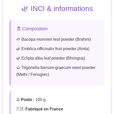
🌿 INCI & informations
🧾 Composition
🌱 Bacopa monnieri leaf powder (Brahmi)
🌿 Emblica officinalis fruit powder (Amla)
🌿 Eclipta alba leaf powder (Bhringraj)
🌰 Trigonella foenum-graecum seed powder
(Methi / Fenugrec)
⚖️
Poids :
100 g
🇫🇷
Fabriqué en France