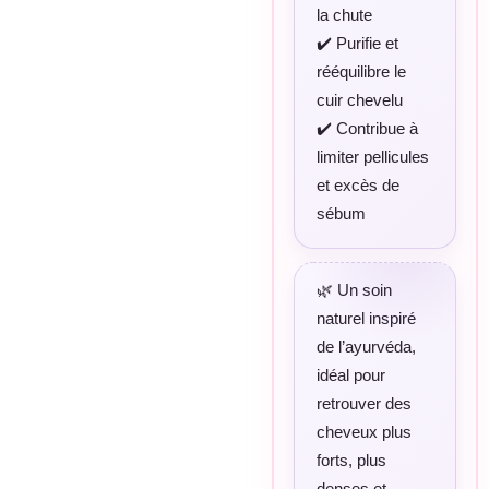
la chute
✔️ Purifie et
rééquilibre le
cuir chevelu
✔️ Contribue à
limiter pellicules
et excès de
sébum
🌿 Un soin
naturel inspiré
de l’ayurvéda,
idéal pour
retrouver des
cheveux plus
forts, plus
denses et