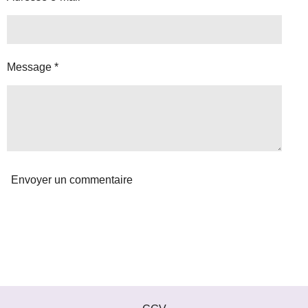
t
o
i
Message *
l
e
s
Envoyer un commentaire