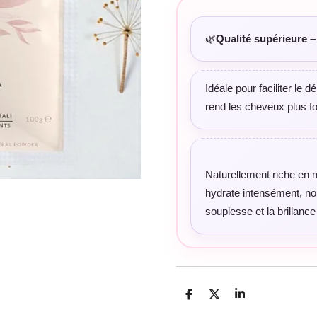
🌿
Qualité supérieure –
Idéale pour faciliter le d
rend les cheveux plus fo
Naturellement riche en m
hydrate intensément, nou
souplesse et la brillanc
P
P
P
a
a
a