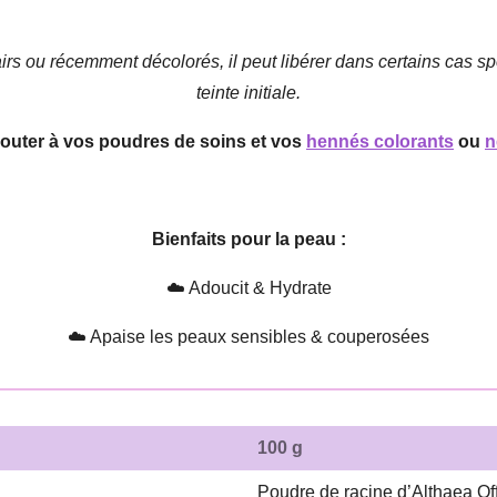
lairs ou récemment décolorés, il peut libérer dans certains cas
teinte initiale.
jouter à vos poudres de soins et vos
hennés colorants
ou
n
Bienfaits pour la peau :
☁️ Adoucit & Hydrate
☁️ Apaise les peaux sensibles & couperosées
100 g
Poudre de racine d’Althaea Off