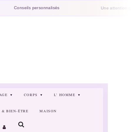
nseils personnalisés
Une attention glissée da
SAGE
CORPS
L’ HOMME
& BIEN-ÊTRE
MAISON