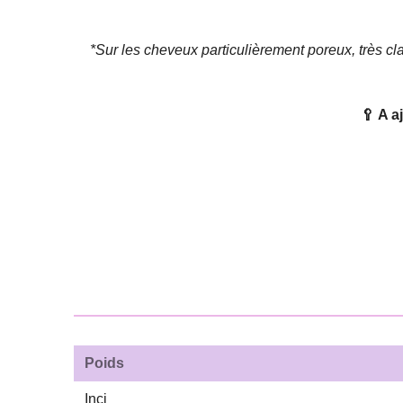
*Sur les cheveux particulièrement poreux, très c
🥄 A a
Poids
Inci