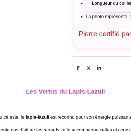
Longueur du collier
La photo représente l
Pierre certifié p
P
P
P
a
a
a
r
r
r
t
t
t
a
a
a
Les Vertus du Lapis-Lazuli
g
g
g
e
e
e
r
r
r
u céleste, le
lapis-lazuli
est reconnu pour son énergie puissante 
ente pas d’attirer les regards : elle accompagne celles et ceux qu