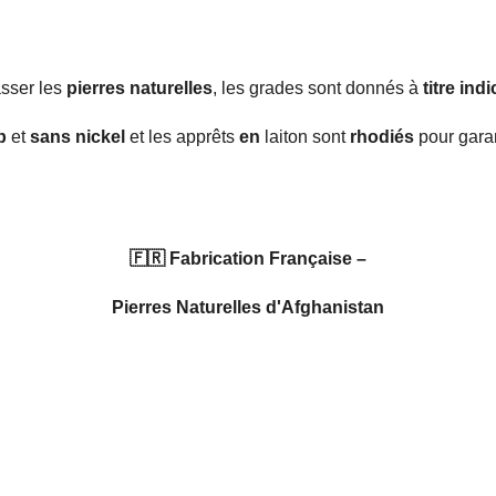
sser les
pierres naturelles
, les grades sont donnés à
titre indi
b
et
sans nickel
et les apprêts
en
laiton sont
rhodiés
pour gara
🇫🇷 Fabrication Française –
Pierres Naturelles d'Afghanistan