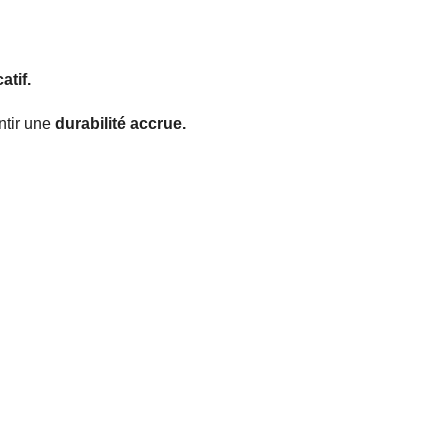
catif.
ntir une
durabilité accrue.