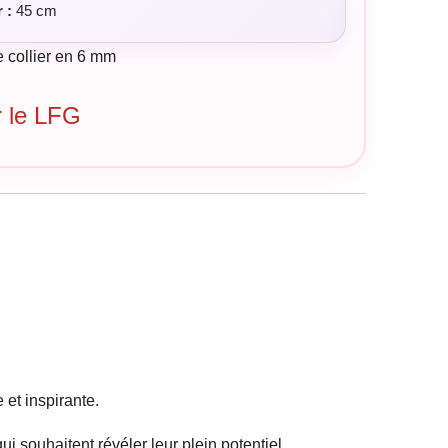
 :
45 cm
e collier en 6 mm
ar le LFG
et inspirante.
i souhaitent révéler leur plein potentiel.