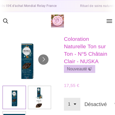
Passer
d'achat Mondial Relay France
Rituel de soins naturels et végéta
au
contenu
principal
Coloration
Naturelle Ton sur
Ton - N°5 Châtain
Clair - NUSKA
Nouveauté 🍃
17,55 €
Désactivé