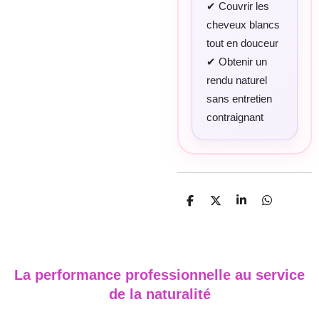
✔ Couvrir les
cheveux blancs
tout en douceur
✔ Obtenir un
rendu naturel
sans entretien
contraignant
P
P
P
P
a
a
a
a
r
r
r
r
t
t
t
t
a
a
a
a
g
g
g
g
La performance professionnelle au service
e
e
e
e
r
r
r
r
de la naturalité