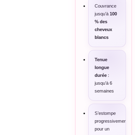
Couvrance
jusqu’à
100
% des
cheveux
blancs
Tenue
longue
durée
:
jusqu’à 6
semaines
S’estompe
progressivement
pour un