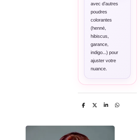
avec d’autres
poudres
colorantes
(henné,
hibiscus,
garance,
indigo...) pour
ajuster votre
nuance.
P
P
P
P
a
a
a
a
r
r
r
r
t
t
t
t
a
a
a
a
g
g
g
g
e
e
e
e