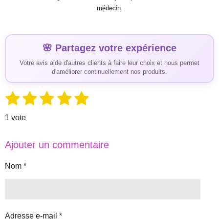
médecin.
🌸 Partagez votre expérience
Votre avis aide d'autres clients à faire leur choix et nous permet
d'améliorer continuellement nos produits.
1
2
3
4
5
E
É
n
é
é
é
é
é
v
v
1 vote
o
a
t
t
t
t
t
y
l
e
o
o
o
o
o
Ajouter un commentaire
r
u
i
i
i
i
i
l
'
a
Nom *
l
l
l
l
l
é
t
v
e
e
e
e
e
a
i
l
s
s
s
s
o
u
Adresse e-mail *
a