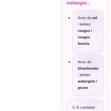
mélanges :
Avec du
sel
: teintes
rouges /
rouges
foncés
Avec du
bicarbonate
: teintes
aubergine /
prune
💡 À combiner