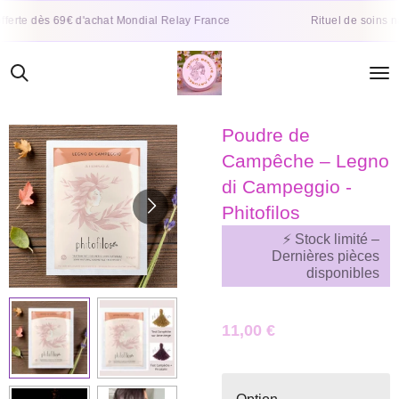
Passer
ès 69€ d'achat Mondial Relay France
Rituel de soins naturels e
au
contenu
principal
Poudre de
Campêche – Legno
di Campeggio -
Phitofilos
⚡ Stock limité –
Dernières pièces
disponibles
11,00 €