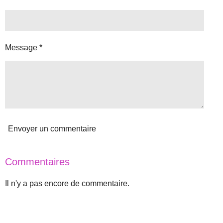
n
t
:
i
o
5
n
é
Message *
t
o
i
l
e
s
Envoyer un commentaire
Commentaires
Il n'y a pas encore de commentaire.