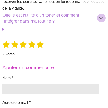
recevoir les soins suivants tout en lui redonnant de l'éclat et
de la vitalité.
Quelle est l'utilité d'un toner et comment
l'intégrer dans ma routine ?
1
2
3
4
5
E
É
n
é
é
é
é
é
v
v
2 votes
o
a
t
t
t
t
t
y
l
e
o
o
o
o
o
Ajouter un commentaire
r
u
i
i
i
i
i
l
'
a
Nom *
l
l
l
l
l
é
t
v
e
e
e
e
e
a
i
l
s
s
s
s
o
u
Adresse e-mail *
a
n
t