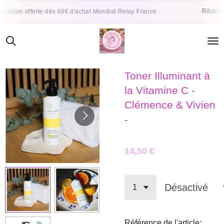
Passer
Rituel de soi
son offerte dès 69€ d'achat Mondial Relay France
au
contenu
principal
Toner Illuminant à
la Vitamine C -
Clémence & Vivien
-
14,50 €
Désactivé
Référence de l'article: