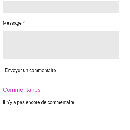
:
i
o
5
n
é
Message *
t
o
i
l
e
s
Envoyer un commentaire
Commentaires
Il n'y a pas encore de commentaire.