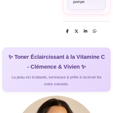
pompe
P
P
P
P
a
a
a
a
r
r
r
r
t
t
t
t
a
a
a
a
g
g
g
g
✨ Toner Éclaircissant à la Vitamine C
e
e
e
e
r
r
r
r
- Clémence & Vivien ✨
La peau est éclatante, lumineuse & prête à recevoir les
soins suivants.