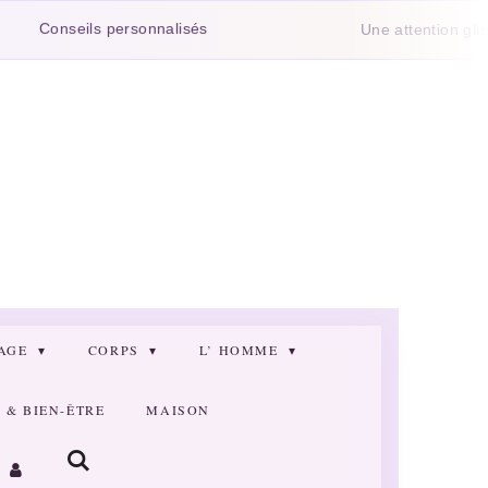
eils personnalisés
Une attention glissée dans
SAGE
CORPS
L’ HOMME
& BIEN-ÊTRE
MAISON