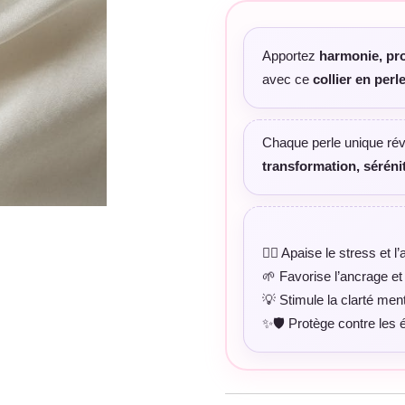
Apportez
harmonie, pro
avec ce
collier en per
Chaque perle unique ré
transformation, sérénit
🧘‍♀️ Apaise le stress et l
🌱 Favorise l’ancrage et 
💡 Stimule la clarté menta
✨🛡️ Protège contre les 