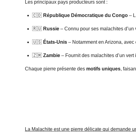
Les principaux pays producteurs sont :
🇨🇩
République Démocratique du Congo
– L
🇷🇺
Russie
– Connu pour ses malachites d’un ve
🇺🇸
États-Unis
– Notamment en Arizona, avec d
🇿🇲
Zambie
– Fournit des malachites d’un vert i
Chaque pierre présente des
motifs uniques
, faisa
La Malachite est une pierre délicate qui demande un