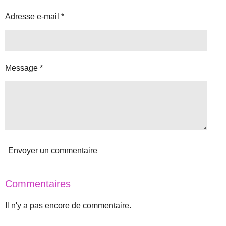
l
s
s
s
s
o
u
Adresse e-mail *
a
n
t
:
i
o
5
n
é
Message *
t
o
i
l
e
s
Envoyer un commentaire
Commentaires
Il n'y a pas encore de commentaire.