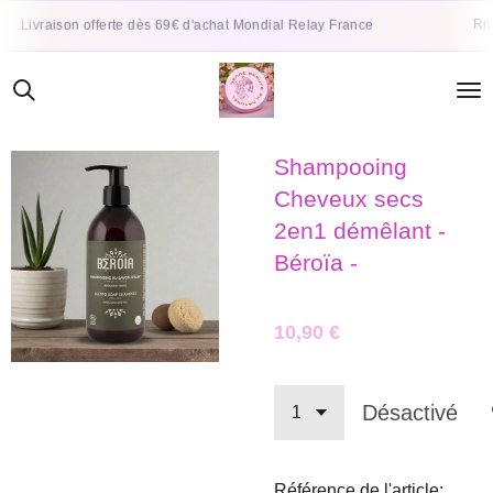
Passer
Rituel d
ivraison offerte dès 69€ d'achat Mondial Relay France
au
contenu
principal
Shampooing
Cheveux secs
2en1 démêlant -
Béroïa -
10,90 €
Désactivé
Référence de l'article: