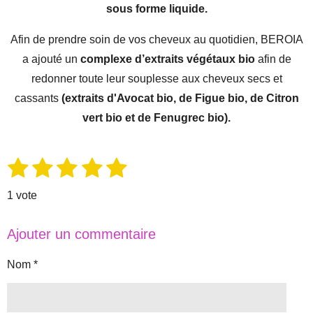
sous forme liquide.
Afin de prendre soin de vos cheveux au quotidien, BEROIA
a ajouté un
complexe d’extraits végétaux bio
afin de
redonner toute leur souplesse aux cheveux secs et
cassants
(extraits d'Avocat bio, de Figue bio, de Citron
vert bio et de Fenugrec bio).
1
2
3
4
5
E
É
n
é
é
é
é
é
v
v
1 vote
o
a
t
t
t
t
t
y
l
e
o
o
o
o
o
Ajouter un commentaire
r
u
i
i
i
i
i
l
'
a
Nom *
l
l
l
l
l
é
t
v
e
e
e
e
e
a
i