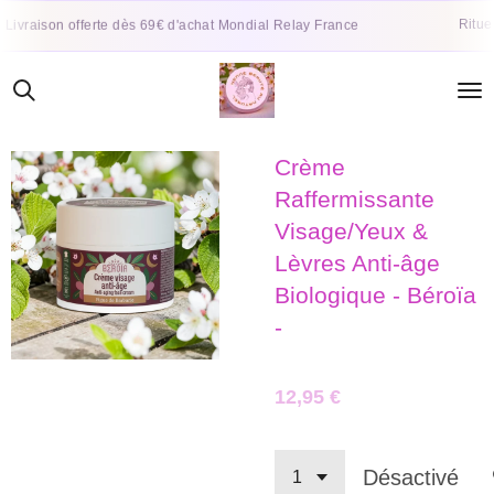
Passer
Rituel de soins
 offerte dès 69€ d'achat Mondial Relay France
au
contenu
principal
Crème
Raffermissante
Visage/Yeux &
Lèvres Anti-âge
Biologique - Béroïa
-
12,95 €
Désactivé