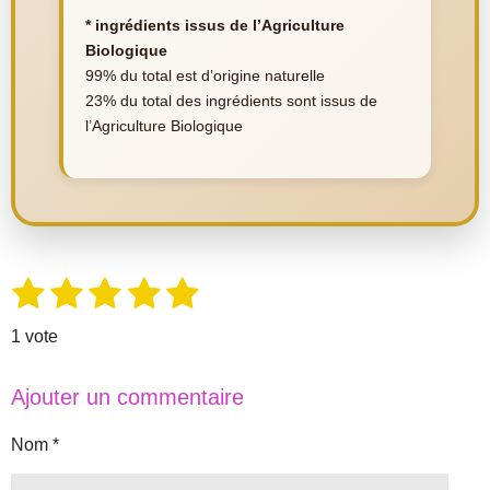
* ingrédients issus de l’Agriculture
Biologique
99% du total est d’origine naturelle
23% du total des ingrédients sont issus de
l’Agriculture Biologique
1
2
3
4
5
E
É
n
é
é
é
é
é
v
v
1 vote
o
a
t
t
t
t
t
y
l
e
o
o
o
o
o
Ajouter un commentaire
r
u
i
i
i
i
i
l
'
a
Nom *
l
l
l
l
l
é
t
v