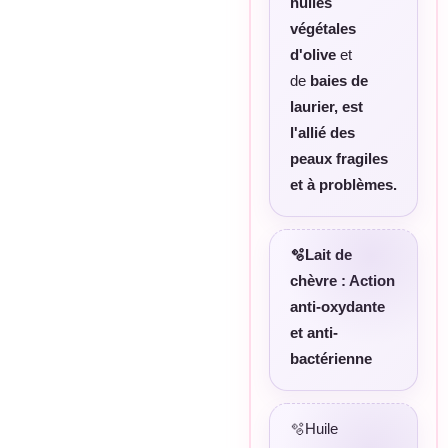
huiles
végétales
d'olive
et
de
baies de
laurier, est
l'allié des
peaux fragiles
et à problèmes.
🫧Lait de
chèvre
: Action
anti-oxydante
et anti-
bactérienne
🫧Huile