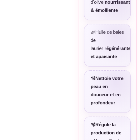
d'olive
nourrissante
& émolliente
🌿Huile de baies
de
laurier
régénérante
et apaisante
🫧Nettoie votre
peau en
douceur et en
profondeur
🫧Régule la
production de