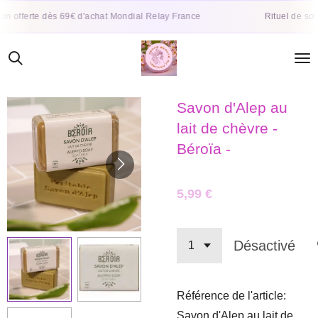
Passer
fferte dès 69€ d'achat Mondial Relay France
Rituel de soins na
au
contenu
principal
Savon d'Alep au
lait de chèvre -
Béroïa -
5,99 €
Désactivé
Référence de l'article:
Savon d'Alep au lait de