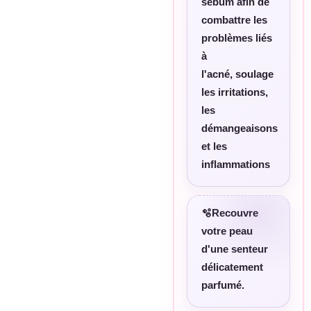
sébum afin de
combattre les
problèmes liés
à
l'acné,
soulage
les irritations,
les
démangeaisons
et les
inflammations
🫧Recouvre
votre peau
d'une senteur
délicatement
parfumé.