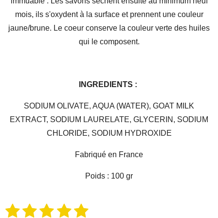
immuable : Les savons sèchent ensuite au minimum neuf
mois, ils s'oxydent à la surface et prennent une couleur
jaune/brune. Le coeur conserve la couleur verte des huiles
qui le composent.
INGREDIENTS :
SODIUM OLIVATE, AQUA (WATER), GOAT MILK
EXTRACT, SODIUM LAURELATE, GLYCERIN, SODIUM
CHLORIDE, SODIUM HYDROXIDE
Fabriqué en France
Poids : 100 gr
1
2
3
4
5
E
É
n