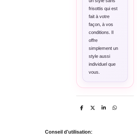
un style sans
frisottis qui est
fait à votre
façon, à vos
conditions. Il
offre
simplement un
style aussi
individuel que
vous.
P
P
P
P
a
a
a
a
r
r
r
r
t
t
t
t
a
a
a
a
Conseil d'utilisation:
g
g
g
g