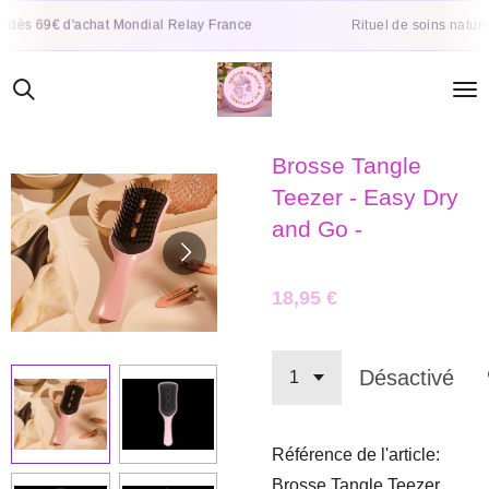
Passer
 dès 69€ d'achat Mondial Relay France
Rituel de soins naturels
au
contenu
principal
Brosse Tangle
Teezer - Easy Dry
and Go -
18,95 €
Désactivé
Référence de l'article:
Brosse Tangle Teezer