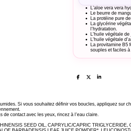
L'aloe vera vera hydr
Le beurre de mangue
La protéine pure de 
La glycérine végéta
l’hydratation.
L’huile végétale de j
L’huile végétale d’
La provitamine B5 fo
souples et faciles à 
P
P
P
a
a
a
r
r
r
t
t
t
a
a
a
g
g
g
umides. Si vous souhaitez définir vos boucles, appliquez sur 
e
e
e
iennement.
r
r
r
de contact avec les yeux, rincez à l’eau claire.
HINENSIS SEED OIL, CAPRYLIC/CAPRIC TRIGLYCERIDE,
ALOE BARBADENSIS LEAF JUICE POWDER*, LEUCONOST