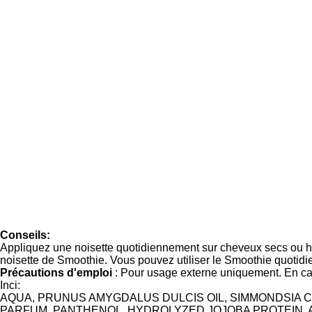
Conseils:
Appliquez une noisette quotidiennement sur cheveux secs ou h
noisette de Smoothie. Vous pouvez utiliser le Smoothie quotid
Précautions d'emploi
: Pour usage externe uniquement. En cas 
Inci:
AQUA,
PRUNUS AMYGDALUS DULCIS OIL, SIMMONDSIA C
PARFUM, PANTHENOL, HYDROLYZED JOJOBA PROTEIN, 