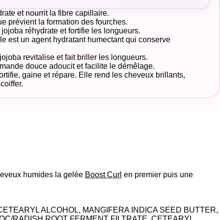
ate et nourrit la fibre capillaire.
 prévient la formation des fourches.
jojoba réhydrate et fortifie les longueurs.
le est un agent hydratant humectant qui conserve
ojoba revitalise et fait briller les longueurs.
amande douce adoucit et facilite le démêlage.
rtifie, gaine et répare. Elle rend les cheveux brillants,
coiffer.
cheveux humides la
gelée
Boost Curl
en premier puis une
 CETEARYL ALCOHOL, MANGIFERA INDICA SEED BUTTER,
OC/RADISH ROOT FERMENT FILTRATE, CETEARYL