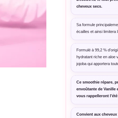
cheveux secs.
Sa formule principaleme
écailles et ainsi limitera
Formulé à 99,2 % d’origi
hydratant riche en aloe
jojoba qui apportera tou
Ce smoothie répare, pr
envoûtante de Vanille e
vous rappelleront l'été
Convient aux cheveux f