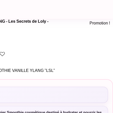
- Les Secrets de Loly -
Promotion !
THIE VANILLE YLANG "LSL"
ier Smoothie cosmétique destiné à hydrater et nourrir les